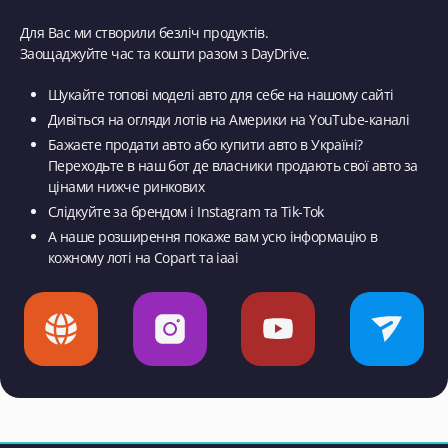
Чат-бот в телеграмі для оперативного зв'язку з клієнтом зі
Для Вас ми створили безліч продуктів.
статистикою заявок
Заощаджуйте час та кошти разом з DayDrive.
Відмітка вашого бізнесу на мапі застосунку
Позначка "Знижка%", що дозволяє приваблювати клієнтів
Шукайте топові моделі авто для себе на нашому сайті
до вашого бізнесу
Дивіться на огляди лотів на Америки на YouTube-каналі
Бажаєте продати авто або купити авто в Україні?
Стати партнером
Переходьте в наш бот де власники продають свої авто за
цінами нижче ринкових
Слідкуйте за брендом і Instagram та Tik-Tok
А наше розширення покаже вам усю інформацію в
кожному лоті на Copart та iaai